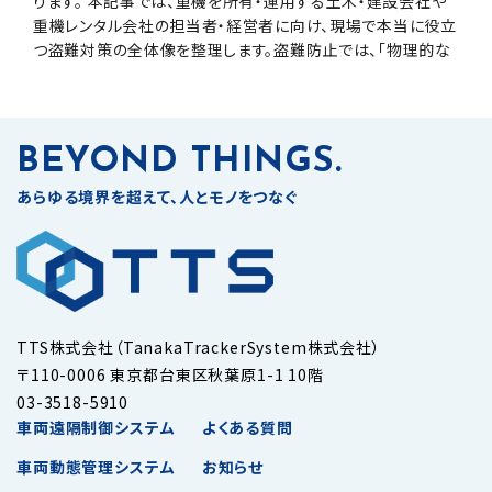
ります。 本記事では、重機を所有・運用する土木・建設会社や
重機レンタル会社の担当者・経営者に向け、現場で本当に役立
つ盗難対策の全体像を整理します。盗難防止では、「物理的な
防犯」「監視」「検知・追跡」の3段構えが重要であり、各対策を
組み合わせて多層的に備えることが被害を防ぐ鍵となります。
BEYOND THINGS.
あらゆる境界を超えて、人とモノをつなぐ
TTS株式会社（TanakaTrackerSystem株式会社）
〒110-0006 東京都台東区秋葉原1-1 10階
03-3518-5910
車両遠隔制御システム
よくある質問
車両動態管理システム
お知らせ