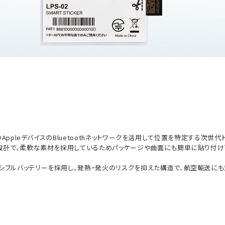
のAppleデバイスのBluetoothネットワークを活用して位置を特定する次世代
量設計で、柔軟な素材を採用しているためパッケージや曲面にも簡単に貼り付け
シブルバッテリーを採用し、発熱・発火のリスクを抑えた構造で、航空輸送にも