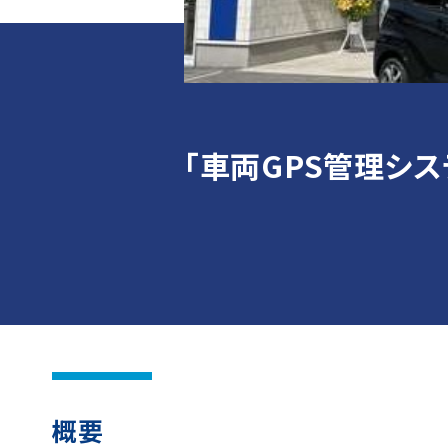
「車両GPS管理シス
概要